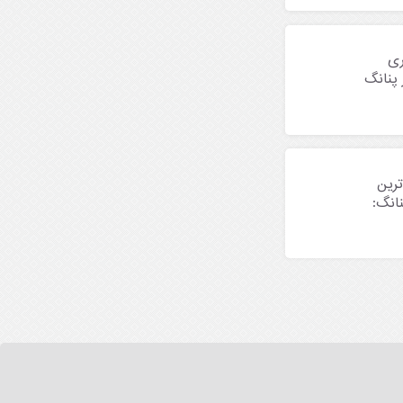
ری
 پنانگ
ترین
نانگ: