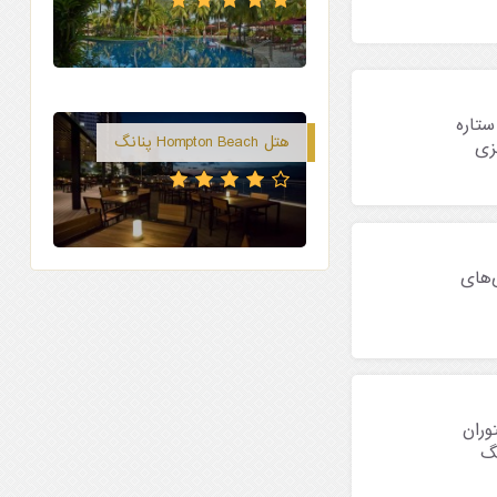
ل های ۳ ستاره
هتل Hompton Beach پنانگ
زی
‌های
توران
نگ