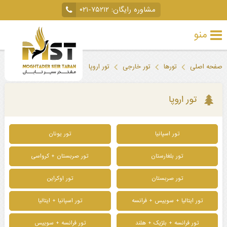
مشاوره رایگان:
۰۲۱-۷۵۲۱۲
منو
تور
صفحه اصلی
تورها
تور خارجی
تور اروپا
خارجی
تور
تور اروپا
داخلی
تور اسپانیا
تور یونان
تور
لحظه
تور بلغارستان
تور صربستان + کرواسی
آخری
تور صربستان
تور اوکراین
جاذبه‌های
تور ایتالیا + سوییس + فرانسه
تور اسپانیا + ایتالیا
گردشگری
تور فرانسه + بلژیک + هلند
تور فرانسه + سوییس