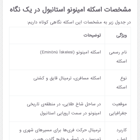
مشخصات اسکله امینونو استانبول در یک نگاه
در جدول زیر به مشخصات این اسکله نگاهی کوتاه داریم:
ویژگی
توضیحات
نام رسمی
اسکله امینونو (Eminönü İskelesi)
اسکله
نوع
اسکله مسافری، ترمینال قایق و کشتی
اسکله
موقعیت
در ساحل شاخ طلایی، در منطقه‌ی تاریخی
جغرافیایی
امینونو در سمت اروپایی استانبول
کاربرد
ترمینال حرکت فری‌ها برای مسیرهای شهری و
اصلی
توریستی در بُسفُر و خلیج گلدن هورن