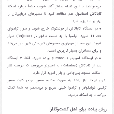
می‌خواهید با این نقطه بیشتر آشنا شوید، حتماً درباره
اسکله
کاباتاش استانبول
هم مطالعه کنید تا مسیرهای دریایی‌تان را
بهتر برنامه‌ریزی کنید.
در ایستگاه کاباتاش از فونیکولار خارج شوید و سوار تراموای
خط T1 شوید. تراموا را به سمت باغجی‌لار (Bağcılar) سوار
شوید. این خط از مهم‌ترین مسیرهای توریستی شهر عبور می‌کند
و برای مسافران بسیار کاربردی است.
در ایستگاه امینونو (Eminönü) پیاده شوید. فقط ۳ ایستگاه
بعد از کاباتاش (Kabataş) به امینونو می‌رسید که درست کنار
اسکله، مسجد ینی‌جامی و بازار ادویه قرار دارد.
بدون اینکه نیاز باشد به صورت مداوم مسیر عوض کنید، مسیر
ترکیبی فونیکولار و تراموا خیلی سریع و بی‌دردسر به شما کمک
می‌کند تا به اسکله برسید.
روش پیاده؛ برای اهل گشت‌وگذار!