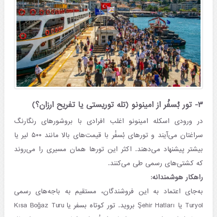
۳- تور بُسفُر از امینونو (تله توریستی یا تفریح ارزان؟)
در ورودی اسکله امینونو اغلب افرادی با بروشورهای رنگارنگ
سراغتان می‌آیند و تورهای بُسفُر با قیمت‌های بالا مانند ۵۰۰ لیر یا
بیشتر پیشنهاد می‌دهند. اکثر این تورها همان مسیری را می‌روند
که کشتی‌های رسمی طی می‌کنند.
راهکار هوشمندانه:
به‌جای اعتماد به این فروشندگان، مستقیم به باجه‌های رسمی
Turyol یا Şehir Hatları بروید. تور کوتاه بسفر یا Kısa Boğaz Turu