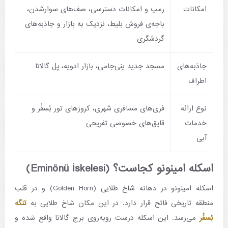
امکانات
رمپ و امکانات دسترسی، صف‌های سوارشدن،
باجه‌ی فروش بلیط، نزدیک به بازار و جاذبه‌های
گردشگری
جاذبه‌های
مسجد جدید ینی‌جامی، بازار ادویه، پل گالاتا
اطراف
نوع ارائه
فری‌های مسافری شهری، کروزهای تور بُسفُر و
خدمات
قایق‌های خصوصی تفریحی
آبی
اسکله امینونو کجاست؟ (Eminönü İskelesi)
اسکله امینونو در دهانه شاخ طلایی (Golden Horn) و در قلب
منطقه تاریخی فاتح قرار دارد. در این مکان شاخ طلایی به
تنگه
بُسفُر
می‌رسد. این اسکله درست روبه‌روی برج گالاتا واقع شده و