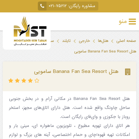
مشاوره رایگان:
۰۲۱-۷۵۲۱۲
منو
تور
صفحه اصلی
هتل‌ها
خارجی
تایلند
ساموئی
خارجی
هتل Banana Fan Sea Resort سامویی
تور
داخلی
هتل Banana Fan Sea Resort سامویی
تور
لحظه
هتل Banana Fan Sea Resort در مکانی آرام و در بخش جنوبی
آخری
ساحل چاونگ واقع شده است. هتل دارای اتاق‌های مجهز، استخر
جاذبه‌های
روباز با جکوزی و وای‌فای رایگان است.
هر اتاق دارای تهویه مطبوع ، تلویزیون ماهواره ای، مینی بار و
گردشگری
امکانات تهیه قهوه/چای و حمام اختصاصی، آینه های بزرگ و لوازم