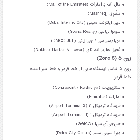
مال آف دِ امارات (Mall of the Emirates)
مَشْرِق (Mashreq)
دبی اینترنت سیتی (Dubai Internet City)
سوبها ریالتی (Sobha Realty)
دی‌ام‌سی‌سی / جی‌ال‌تی (DMCC–JLT)
نَخیل هاربر اند تاور (Nakheel Harbor & Tower)
زون ۵ (Zone 5)
زون ۵ شامل ایستگاه‌هایی از خط قرمز و خط سبز است:
خط قرمز
سنترپوینت (Centrepoint / Rashidiya)
امارات (Emirates)
فرودگاه ترمینال ۳ (Airport Terminal 3)
فرودگاه ترمینال ۱ (Airport Terminal 1)
جی‌جی‌آی‌سی‌اُ (GGICO)
دِیرا سیتی سنتر (Deira City Centre)