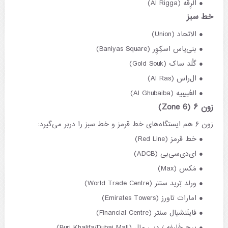
الرِقّه (Al Rigga)
خط سبز
الاتحاد (Union)
بنی‌یاس اسکِوِر (Baniyas Square)
گُلد ساک (Gold Souk)
ال‌راس (Al Ras)
العُبیبیه (Al Ghubaiba)
زون ۶ (Zone 6)
زون ۶ هم ایستگاه‌های خط قرمز و خط سبز را دربر می‌گیرد:
خط قرمز (Red Line)
ای‌دی‌سی‌بی (ADCB)
مَکس (Max)
ورلد تِرید سنتر (World Trade Centre)
امارات تاورز (Emirates Towers)
فاینَنشیال سنتر (Financial Centre)
برج خَلِیفه / دبی مال (Burj Khalifa/Dubai Mall)