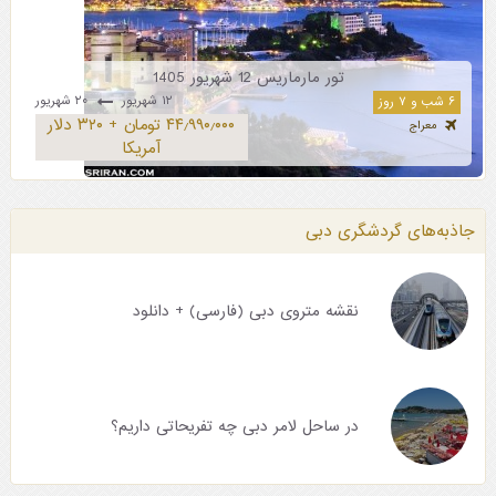
تور مارماریس 12 شهریور 1405
۱۲ شهریور
۲۰ شهریور
۶ شب و ۷ روز
۴۴٫۹۹۰٫۰۰۰ تومان + ۳۲۰ دلار
معراج
آمریکا
جاذبه‌های گردشگری دبی
نقشه متروی دبی (فارسی) + دانلود
در ساحل لامر دبی چه تفریحاتی داریم؟