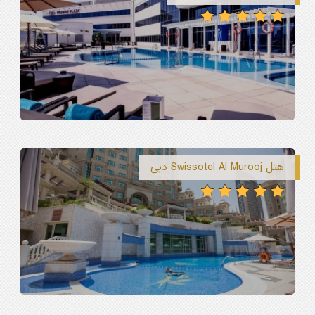
هتل Swissotel Al Murooj دبی