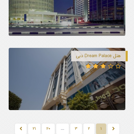
هتل Dream Palace دبی
۲۱
۲۰
...
۳
۲
۱