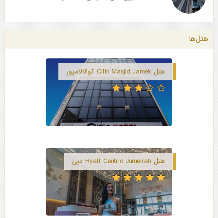
هتل‌ها
هتل Citin Masjid Jamek کوالالامپور
هتل Hyatt Centric Jumeirah دبی